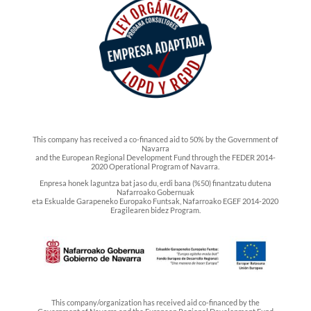
This company has received a co-financed aid to 50% by the Government of
Navarra
and the European Regional Development Fund through the FEDER 2014-
2020 Operational Program of Navarra.
Enpresa honek laguntza bat jaso du, erdi bana (%50) finantzatu dutena
Nafarroako Gobernuak
eta Eskualde Garapeneko Europako Funtsak, Nafarroako EGEF 2014-2020
Eragilearen bidez Program.
This company/organization has received aid co-financed by the